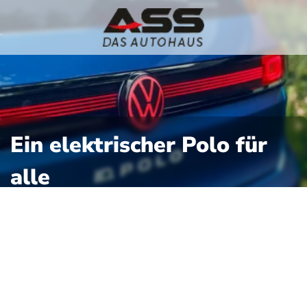
Ein elektrischer Polo für
alle
ID. Polo eine neue Ära
e VW den ID. Polo und
llnomenklatur eine
delle werden künftig