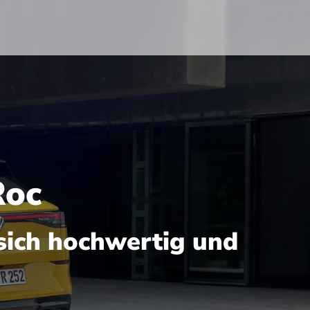
Roc
 sich hochwertig und